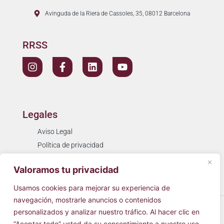
Avinguda de la Riera de Cassoles, 35, 08012 Barcelona
RRSS
Legales
Aviso Legal
Política de privacidad
Política de cookies
Valoramos tu privacidad
Resolución de litigios
Usamos cookies para mejorar su experiencia de
navegación, mostrarle anuncios o contenidos
© 2026
Cínica Simarro
Todos los derechos reservados.
personalizados y analizar nuestro tráfico. Al hacer clic en
“Aceptar todo” usted da su consentimiento a nuestro uso