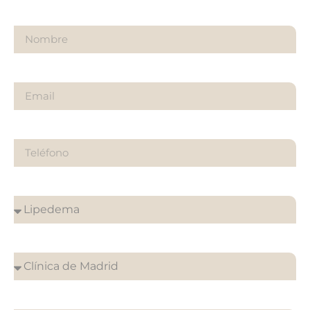
Nombre
Email
Teléfono
¿Sobre qué es tu consulta?
¿En que clínica desea su cita?
¿Cuándo quieres ser contactado?