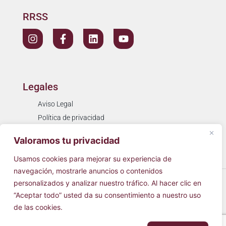
RRSS
Legales
Aviso Legal
Política de privacidad
Política de cookies
Valoramos tu privacidad
Resolución de litigios
Usamos cookies para mejorar su experiencia de
navegación, mostrarle anuncios o contenidos
© 2026
Cínica Simarro
Todos los derechos reservados.
personalizados y analizar nuestro tráfico. Al hacer clic en
“Aceptar todo” usted da su consentimiento a nuestro uso
de las cookies.
Hecho con
♥
por
AVIRATO