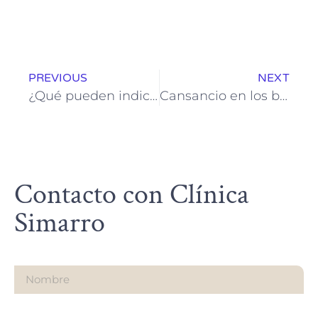
PREVIOUS
NEXT
¿Qué pueden indicar los nódulos palpables sobre tu salud y cuándo consultar a un médico?
Cansancio en los brazos: causas comunes y cómo aliviar la fatiga muscular
Contacto con Clínica
Simarro
Nombre
Email