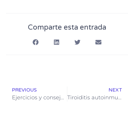
Comparte esta entrada
PREVIOUS
NEXT
Ejercicios y consejos para recuperarte de una lumbalgia aguda rápidamente
Tiroiditis autoinmune: Diagnóstico, síntomas y cómo controlarla. Relación con el lipedema