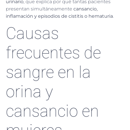
urinario
, que explica por qué tantas pacientes
presentan simultáneamente
cansancio,
inflamación y episodios de cistitis o hematuria
.
Causas
frecuentes de
sangre en la
orina y
cansancio en