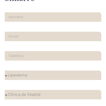
Nombre
Email
Teléfono
¿Sobre qué es tu consulta?
¿En que clínica desea su cita?
¿Cuándo quieres ser contactado?