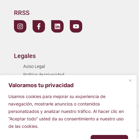
RRSS
Legales
Aviso Legal
Política de privacidad
Política de cookies
Valoramos tu privacidad
Resolución de litigios
Usamos cookies para mejorar su experiencia de
navegación, mostrarle anuncios o contenidos
personalizados y analizar nuestro tráfico. Al hacer clic en
© 2026
Cínica Simarro
Todos los derechos reservados.
“Aceptar todo” usted da su consentimiento a nuestro uso
de las cookies.
Hecho con
♥
por
AVIRATO