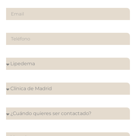
Email
Teléfono
¿Sobre qué es tu consulta?
¿En que clínica desea su cita?
¿Cuándo quieres ser contactado?
¿Qué quieres preguntarnos?