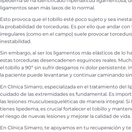
lipedema
se ha identificado
hiperlaxitud ligamentosa
, 
ligamentos sean más laxos de lo normal.
Esto provoca que el
tobillo esté poco sujeto y sea inesta
la probabilidad de torceduras. Es por ello que
andar con 
irregulares (como en el campo)
suele provocar torcedura
inestabilidad.
Sin embargo, al ser los ligamentos más elásticos de lo ha
estas torceduras desencadenen esguinces reales
. Much
el tobillo a
90º
sin sufrir desgarros ni dolor persistente. I
la paciente puede levantarse y continuar caminando sin
En
Clínica Simarro
, especializada en el tratamiento de
cuidado de las extremidades es fundamental. Es import
las lesiones musculoesqueléticas de manera integral. Si 
tienes lipedema, es crucial fortalecer el tobillo y manten
el riesgo de nuevas lesiones y mejorar la calidad de vida.
En
Clínica Simarro
, te apoyamos en tu recuperación y t