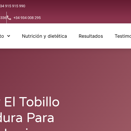
34 915 915 990
 336
+34 934 008 295
to
Nutrición y dietética
Resultados
Testim
El Tobillo
dura Para