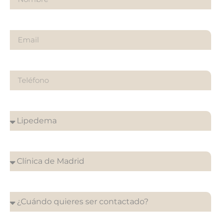
Email
Teléfono
¿Sobre qué es tu consulta?
¿En que clínica desea su cita?
¿Cuándo quieres ser contactado?