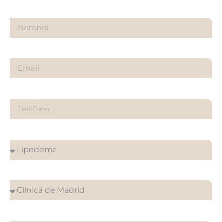
Nombre
Email
Teléfono
¿Sobre qué es tu consulta?
¿En que clínica desea su cita?
¿Cuándo quieres ser contactado?