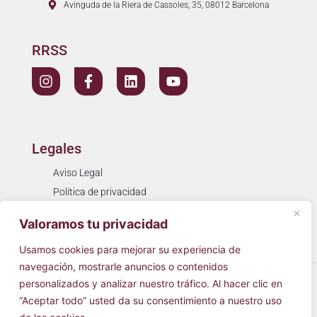
Avinguda de la Riera de Cassoles, 35, 08012 Barcelona
RRSS
Legales
Aviso Legal
Política de privacidad
Política de cookies
Valoramos tu privacidad
Resolución de litigios
Usamos cookies para mejorar su experiencia de
navegación, mostrarle anuncios o contenidos
© 2026
Cínica Simarro
Todos los derechos reservados.
personalizados y analizar nuestro tráfico. Al hacer clic en
“Aceptar todo” usted da su consentimiento a nuestro uso