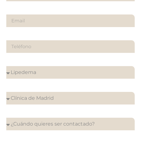
Email
Teléfono
¿Sobre qué es tu consulta?
¿En que clínica desea su cita?
¿Cuándo quieres ser contactado?
¿Qué quieres preguntarnos?