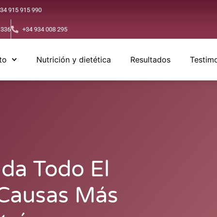
34 915 915 990
 336
+34 934 008 295
to
Nutrición y dietética
Resultados
Testim
ada Todo El
 Causas Más