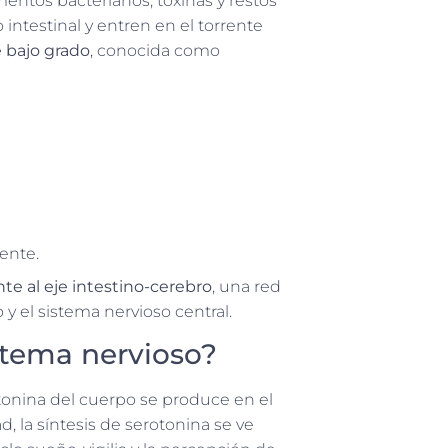
mentos bacterianos, toxinas y restos
 intestinal y entren en el torrente
 bajo grado
, conocida como
rente.
te al eje intestino-cerebro
, una red
y el sistema nervioso central.
istema nervioso?
otonina del cuerpo se produce en el
, la síntesis de serotonina se ve