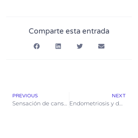
Comparte esta entrada
PREVIOUS
NEXT
Sensación de cansancio y debilidad: señales de alerta en tu organismo
Endometriosis y dolor de piernas: cómo afecta esta enfermedad más allá del abdomen