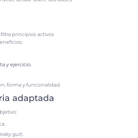
iltra principios activos
eneficios:
 y ejercicio.
n, forma y funcionalidad.
ria adaptada
jetivo:
ca.
leaky gut
).