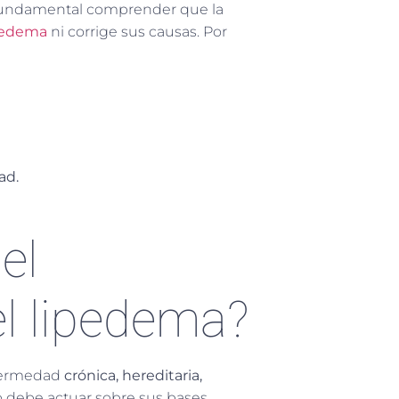
 fundamental comprender que la
ipedema
ni corrige sus causas. Por
ad.
el
el lipedema?
nfermedad
crónica, hereditaria,
to debe actuar sobre sus bases