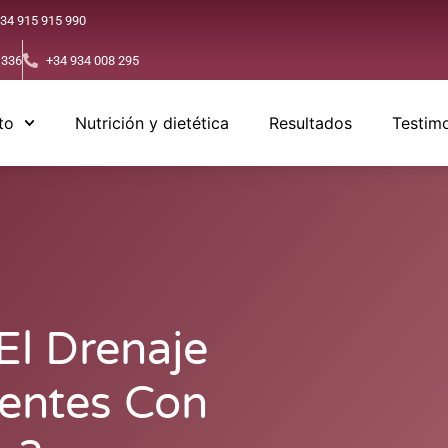
34 915 915 990
 336
+34 934 008 295
to
Nutrición y dietética
Resultados
Testim
El Drenaje
ientes Con