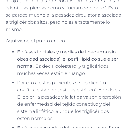
abajo”, “llego a la tarde con los tobillos apretados” o
“siento las piernas como si fueran de plomo”. Esto
se parece mucho a la pesadez circulatoria asociada
a triglicéridos altos, pero no es exactamente lo
mismo.
Aquí viene el punto crítico:
En fases iniciales y medias de lipedema (sin
obesidad asociada), el perfil lipídico suele ser
normal.
Es decir, colesterol y triglicéridos
muchas veces están en rango.
Por eso a estas pacientes se les dice “tu
analítica está bien, esto es estético”. Y no lo es.
El dolor, la pesadez y la fatiga ya son expresión
de enfermedad del tejido conectivo y del
sistema linfático, aunque los triglicéridos
estén normales.
En fases avanzadas del lipedema —o en fases