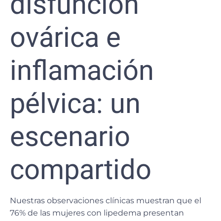
disfunción
ovárica e
inflamación
pélvica: un
escenario
compartido
Nuestras observaciones clínicas muestran que
el
76% de las mujeres con lipedema
presentan