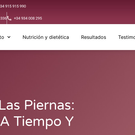
34 915 915 990
 336
+34 934 008 295
to
Nutrición y dietética
Resultados
Testim
as Piernas:
 A Tiempo Y