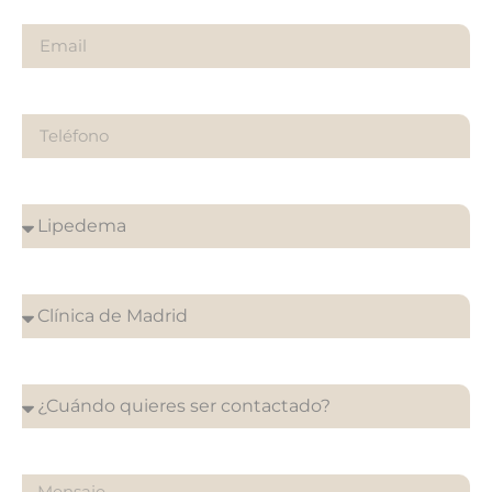
Email
Teléfono
¿Sobre qué es tu consulta?
¿En que clínica desea su cita?
¿Cuándo quieres ser contactado?
¿Qué quieres preguntarnos?