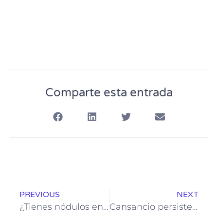
Comparte esta entrada
PREVIOUS
NEXT
¿Tienes nódulos en la tiroides? Causas, diagnóstico y opciones médicas
Cansancio persistente: ¿Qué enfermedades pueden estar detrás de la fatiga?