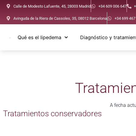
Calle de Modesto Lafuente, 45, 28003 Madrid
+34 609 006 647
+
Avinguda de la Riera de Cassoles, 35, 08012 Barcelona
+34 699 467
Qué es el lipedema
Diagnóstico y tratamien
Tratamien
A fecha act
Tratamientos conservadores