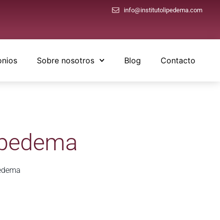
info@institutolipedema.com
onios
Sobre nosotros
Blog
Contacto
lipedema
pedema