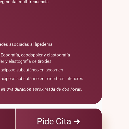
egmental multifrecuencia
ades asociadas al lipedema
Ecografía, ecodoppler y elastografía
er y elastografía de tiroides
do adiposo subcutáneo en abdomen
do adiposo subcutáneo en miembros inferiores
enen una duración aproximada de dos horas.
Pide Cita ➜