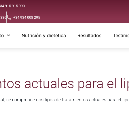
34 915 915 990
 336
+34 934 008 295
to
Nutrición y dietética
Resultados
Testim
tos actuales para el 
ual, se comprende dos tipos de tratamientos actuales para el li