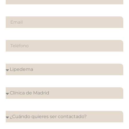
Email
Teléfono
¿Sobre qué es tu consulta?
¿En que clínica desea su cita?
¿Cuándo quieres ser contactado?